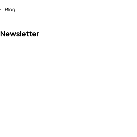
Blog
Newsletter
©2025 Syedra, Tüm Hakları Saklıdır.