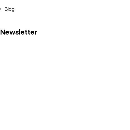
Blog
Newsletter
©2025 Syedra, Tüm Hakları Saklıdır.