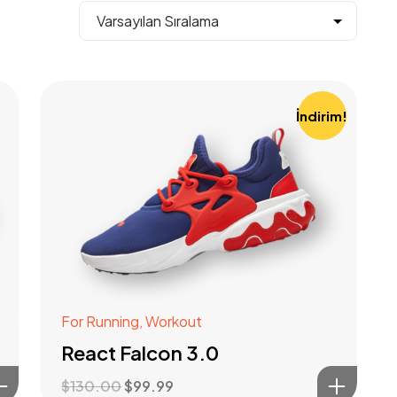
İndirim!
For Running
,
Workout
React Falcon 3.0
$
130.00
$
99.99