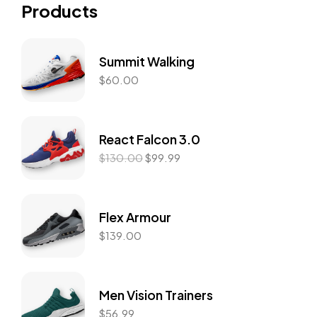
Products
Summit Walking
$
60.00
React Falcon 3.0
$
130.00
$
99.99
Flex Armour
$
139.00
Men Vision Trainers
$
56.99